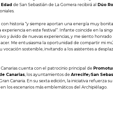
a Edad
de San Sebastián de La Gomera recibirá al
Dúo R
niales.
on historia “y siempre aportan una energía muy bonita t
xperiencia en este festival”. Infante coincide en la si
ivo y ávido de nuevas experiencias, y me siento honrado
placer. Me entusiasma la oportunidad de compartir mi mú
su vocación sostenible, invitando a los asistentes a despl
 Canarias cuenta con el patrocinio principal de
Promotur
 de Canarias
, los ayuntamientos de
Arrecife
y
San Sebas
Gran Canaria. En su sexta edición, la iniciativa refuerza
o en los escenarios más emblemáticos del Archipiélago.