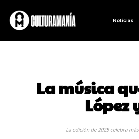
Noticias
La música qu
López 
La edición de 2025 celebra más