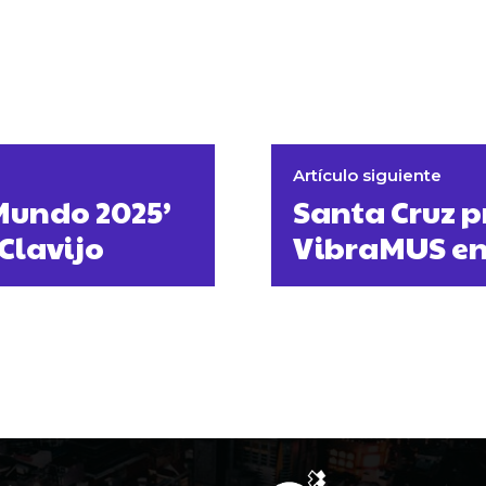
Artículo siguiente
 Mundo 2025’
Santa Cruz p
 Clavijo
VibraMUS en 