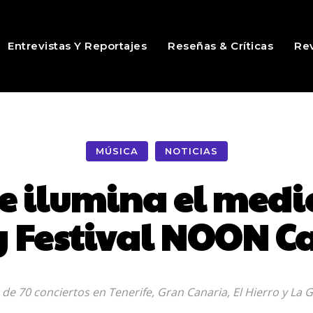
Entrevistas Y Reportajes
Reseñas & Críticas
Rev
MÚSICA
NOTICIAS
e ilumina el med
y Festival NOON C
 de 70 conciertos en Tenerife, Gran Canaria, El Hierro y La