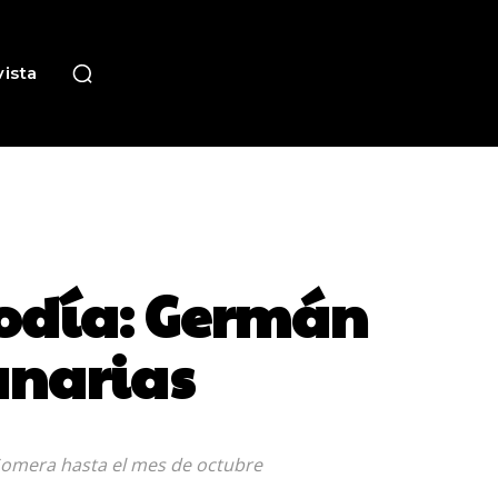
ista
iodía: Germán
anarias
 Gomera hasta el mes de octubre