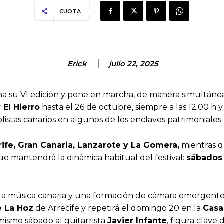
CUOTA
Erick
julio 22, 2025
na su VI edición y pone en marcha, de manera simultánea
 El Hierro
hasta el 26 de octubre, siempre a las 12:00 h y
istas canarios en algunos de los enclaves patrimoniales 
ife, Gran Canaria, Lanzarote y La Gomera
,
mientras 
ue mantendrá la dinámica habitual del festival:
sábados
la música canaria y una formación de cámara emergente.
e La Hoz
de Arrecife y repetirá el domingo 20 en la
Casa
ismo sábado al guitarrista
Javier Infante
, figura clave