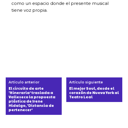
como un espacio donde el presente musical
tiene voz propia.
Artículo anterior
Artículo siguiente
El circuito de arte
El mejor Soul, desde el
‘Itineraria’ traslada a
corazón de Nueva York al
Valleseco la propuesta
Teatro Leal
plástica de Irene
Hidalgo, ‘Distancia de
pertenecer’