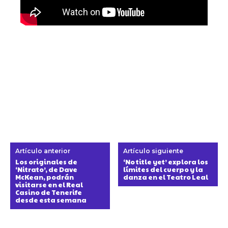
Artículo anterior
Artículo siguiente
Los originales de
‘No title yet’ explora los
‘Nitrato’, de Dave
límites del cuerpo y la
McKean, podrán
danza en el Teatro Leal
visitarse en el Real
Casino de Tenerife
desde esta semana