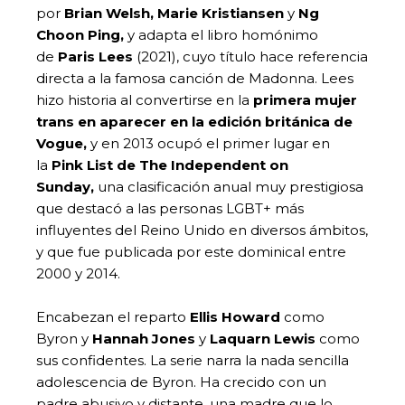
por
Brian Welsh, Marie Kristiansen
y
Ng
Choon Ping,
y adapta el libro homónimo
de
Paris Lees
(2021), cuyo título hace referencia
directa a la famosa canción de Madonna. Lees
hizo historia al convertirse en la
primera mujer
trans en aparecer en la edición británica de
Vogue,
y en 2013 ocupó el primer lugar en
la
Pink List de The Independent on
Sunday,
una clasificación anual muy prestigiosa
que destacó a las personas LGBT+ más
influyentes del Reino Unido en diversos ámbitos,
y que fue publicada por este dominical entre
2000 y 2014.
Encabezan el reparto
Ellis Howard
como
Byron y
Hannah Jones
y
Laquarn Lewis
como
sus confidentes. La serie narra la nada sencilla
adolescencia de Byron. Ha crecido con un
padre abusivo y distante, una madre que lo