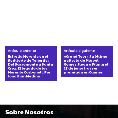
Artículo anterior
Artículo siguiente
Estrella Morente en el
«Grand Tour», la última
Auditorio de Tenerife:
película de Miguel
Del Sacromonte a Santa
Gomes, llega a Filmin el
Cruz. El legado de los
27 de junio tras ser
Morente Carbonell. Por
premiada en Cannes
Jonathan Medina
Sobre Nosotros