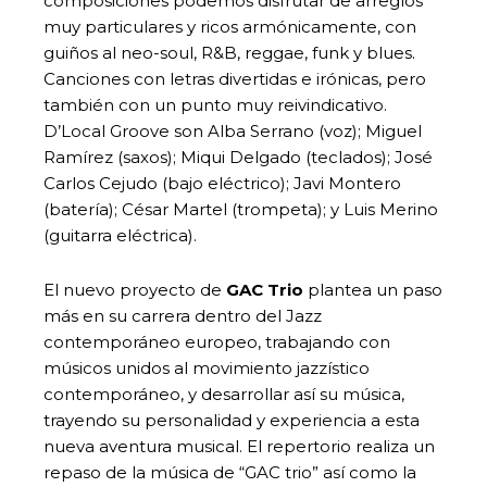
composiciones podemos disfrutar de arreglos
muy particulares y ricos armónicamente, con
guiños al neo-soul, R&B, reggae, funk y blues.
Canciones con letras divertidas e irónicas, pero
también con un punto muy reivindicativo.
D’Local Groove son Alba Serrano (voz); Miguel
Ramírez (saxos); Miqui Delgado (teclados); José
Carlos Cejudo (bajo eléctrico); Javi Montero
(batería); César Martel (trompeta); y Luis Merino
(guitarra eléctrica).
El nuevo proyecto de
GAC Trio
plantea un paso
más en su carrera dentro del Jazz
contemporáneo europeo, trabajando con
músicos unidos al movimiento jazzístico
contemporáneo, y desarrollar así su música,
trayendo su personalidad y experiencia a esta
nueva aventura musical. El repertorio realiza un
repaso de la música de “GAC trio” así como la