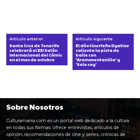
Artículo anterior
Artículo siguiente
Santa Cruz de Tenerife
El dúo tinerfeño Dyatlov
celebrará el XXI Salón
calienta la pista de
Internacional del Cómic
baile con
en el mes de octubre
‘Aromaventanilla’ y
‘Solo soy’
Sobre Nosotros
Culturamania.com es un portal web dedicado a la cultura
en todas sus formas: ofrece entrevistas, artículos de
opinión, recomendaciones de cine y series, crónicas de