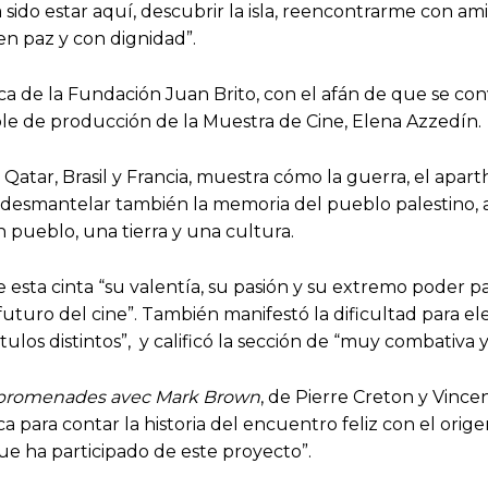
sido estar aquí, descubrir la isla, reencontrarme con am
en paz y con dignidad”.
ca de la Fundación Juan Brito, con el afán de que se conv
ble de producción de la Muestra de Cine, Elena Azzedín
atar, Brasil y Francia, muestra cómo la guerra, el aparth
desmantelar también la memoria del pueblo palestino, a t
 pueblo, una tierra y una cultura.
 esta cinta “su valentía, su pasión y su extremo poder 
futuro del cine”. También manifestó la dificultad para ele
tulos distintos”, y calificó la sección de “muy combativa 
promenades avec Mark Brown
, de Pierre Creton y Vince
a para contar la historia del encuentro feliz con el ori
 ha participado de este proyecto”.