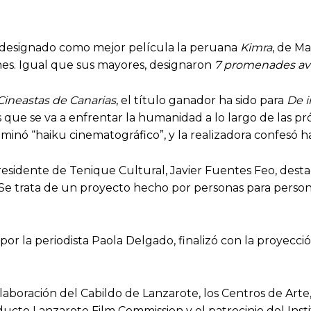
n designado como mejor película la peruana
Kimra
, de Ma
nes. Igual que sus mayores, designaron
7 promenades a
Cineastas de Canarias
, el título ganador ha sido para
De i
que se va a enfrentar la humanidad a lo largo de las pr
nó “haiku cinematográfico”, y la realizadora confesó hab
residente de Tenique Cultural, Javier Fuentes Feo, dest
“Se trata de un proyecto hecho por personas para persona
or la periodista Paola Delgado, finalizó con la proyecci
aboración del Cabildo de Lanzarote, los Centros de Arte
ucto Lanzarote Film Commission y el patrocinio del Insti