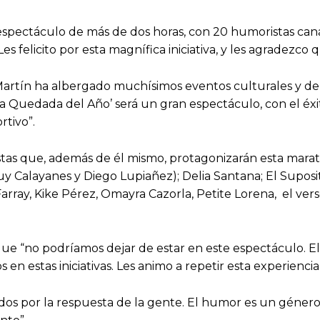
espectáculo de más de dos horas, con 20 humoristas can
es felicito por esta magnífica iniciativa, y les agradezc
Martín ha albergado muchísimos eventos culturales y de
‘La Quedada del Año’ será un gran espectáculo, con el éx
rtivo”.
tistas que, además de él mismo, protagonizarán esta mara
 Calayanes y Diego Lupiañez); Delia Santana; El Suposi
array, Kike Pérez, Omayra Cazorla, Petite Lorena, el ver
ue “no podríamos dejar de estar en este espectáculo. E
n estas iniciativas. Les animo a repetir esta experiencia
s por la respuesta de la gente. El humor es un géner