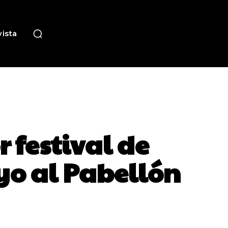
ista
 festival de
yo al Pabellón