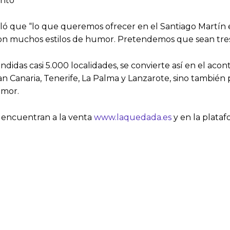
ento”
eñaló que “lo que queremos ofrecer en el Santiago Martí
con muchos estilos de humor. Pretendemos que sean tres
didas casi 5.000 localidades, se convierte así en el aco
an Canaria, Tenerife, La Palma y Lanzarote, sino también p
umor.
se encuentran a la venta
www.laquedada.es
y en la plata