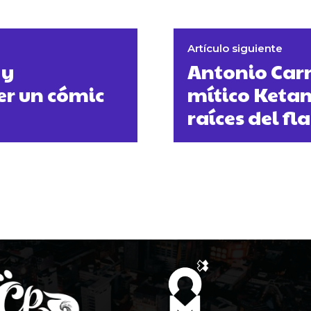
Artículo siguiente
 y
Antonio Car
er un cómic
mítico Ketam
raíces del fl