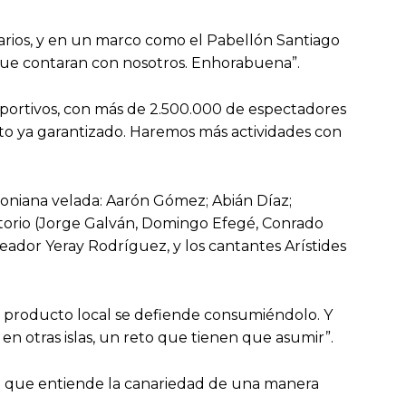
arios, y en un marco como el Pabellón Santiago
o que contaran con nosotros. Enhorabuena”.
portivos, con más de 2.500.000 de espectadores
ito ya garantizado. Haremos más actividades con
toniana velada: Aarón Gómez; Abián Díaz;
torio (Jorge Galván, Domingo Efegé, Conrado
seador Yeray Rodríguez, y los cantantes Arístides
l producto local se defiende consumiéndolo. Y
 en otras islas, un reto que tienen que asumir”.
o que entiende la canariedad de una manera