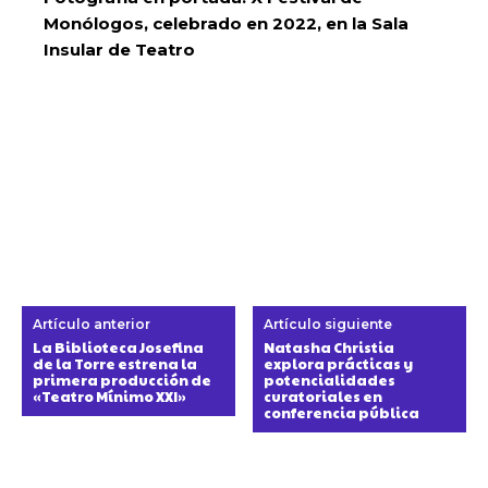
Monólogos, celebrado en 2022, en la Sala
Insular de Teatro
Artículo anterior
Artículo siguiente
La Biblioteca Josefina
Natasha Christia
de la Torre estrena la
explora prácticas y
primera producción de
potencialidades
«Teatro Mínimo XXI»
curatoriales en
conferencia pública