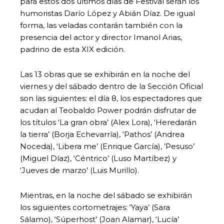
para estos dos últimos días de Festival serán los
humoristas Darío López y Abián Díaz. De igual
forma, las veladas contarán también con la
presencia del actor y director Imanol Arias,
padrino de esta XIX edición.
Las 13 obras que se exhibirán en la noche del
viernes y del sábado dentro de la Sección Oficial
son las siguientes: el día 8, los espectadores que
acudan al Teobaldo Power podrán disfrutar de
los títulos ‘La gran obra’ (Alex Lora), ‘Heredarán
la tierra’ (Borja Echevarría), ‘Pathos’ (Andrea
Noceda), ‘Libera me’ (Enrique García), ’Pesuso’
(Miguel Díaz), ‘Céntrico’ (Luso Martíbez) y
‘Jueves de marzo’ (Luis Murillo).
Mientras, en la noche del sábado se exhibirán
los siguientes cortometrajes: ‘Yaya’ (Sara
Sálamo), ‘Súperhost’ (Joan Alamar), ‘Lucía’