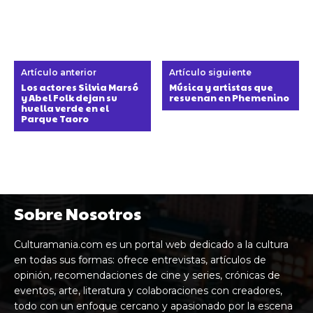
Artículo anterior
Artículo siguiente
Los actores Silvia Marsó
Música y artistas que
y Abel Folk dejan su
resuenan en Phemenino
huella verde en el
Parque Taoro
Sobre Nosotros
Culturamania.com es un portal web dedicado a la cultura
en todas sus formas: ofrece entrevistas, artículos de
opinión, recomendaciones de cine y series, crónicas de
eventos, arte, literatura y colaboraciones con creadores,
todo con un enfoque cercano y apasionado por la escena