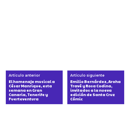
Artículo anterior
Artículo siguiente
El homenaje musical a
Emilio Bernárdez, Aroha
César Manrique, esta
Travé y Rosa Codina,
semana en Gran
invitados a la nueva
Canaria, Tenerife y
edición de Santa Cruz
Fuerteventura
Cómic