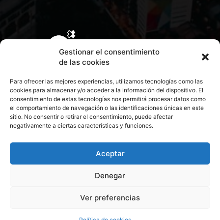
Gestionar el consentimiento
de las cookies
Para ofrecer las mejores experiencias, utilizamos tecnologías como las
cookies para almacenar y/o acceder a la información del dispositivo. El
consentimiento de estas tecnologías nos permitirá procesar datos como
el comportamiento de navegación o las identificaciones únicas en este
sitio. No consentir o retirar el consentimiento, puede afectar
negativamente a ciertas características y funciones.
CONTACTA CON NOSOTROS
POLÍTICA DE PRIVACIDAD
Aceptar
Denegar
POLÍTICA DE COOKIES
Ver preferencias
© 2026 Todos los derechos reservados. Culturamanía
Política de cookies