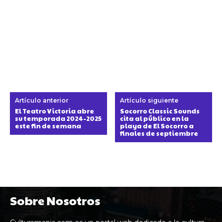
Artículo anterior
Artículo siguiente
El Teatro Victoria abre
Socorro Classic Sounds
su temporada 2024-2025
cita al público en la
este fin de semana
playa de El Socorro a
finales de septiembre
Sobre Nosotros