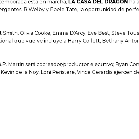
a temporada está en marcha,
LA CASA DEL DRAGÓN
ha a
rgentes, B Welby y Ebele Tate, la oportunidad de perfe
 Smith, Olivia Cooke, Emma D’Arcy, Eve Best, Steve Tous
cional que vuelve incluye a Harry Collett, Bethany Anto
.R. Martin será cocreador/productor ejecutivo; Ryan C
n, Kevin de la Noy, Loni Peristere, Vince Gerardis ejerce