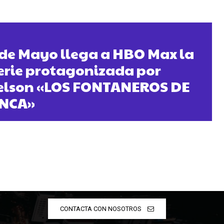
 de Mayo llega a HBO Max la
erie protagonizada por
elson «LOS FONTANEROS DE
ANCA»
CONTACTA CON NOSOTROS