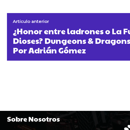
Artículo anterior
¿Honor entre ladrones o La Fu
Dioses? Dungeons & Dragon
Por Adrián Gómez
Sobre Nosotros