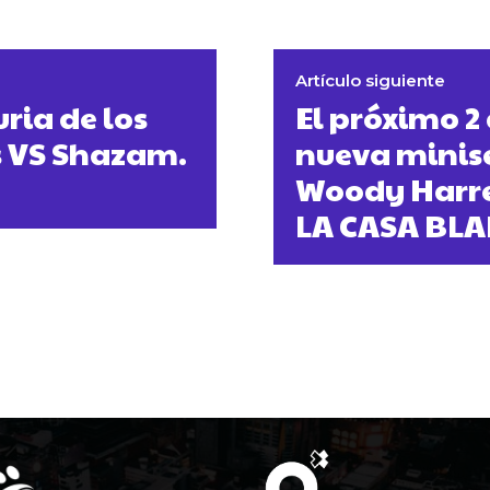
Artículo siguiente
ria de los
El próximo 2
s VS Shazam.
nueva minis
Woody Harr
LA CASA BL