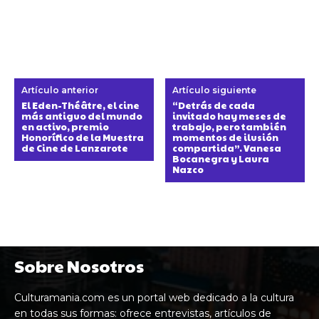
Artículo anterior
Artículo siguiente
El Eden-Théâtre, el cine
“Detrás de cada
más antiguo del mundo
invitado hay meses de
en activo, premio
trabajo, pero también
Honorífico de la Muestra
momentos de ilusión
de Cine de Lanzarote
compartida”. Vanesa
Bocanegra y Laura
Nazco
Sobre Nosotros
Culturamania.com es un portal web dedicado a la cultura
en todas sus formas: ofrece entrevistas, artículos de