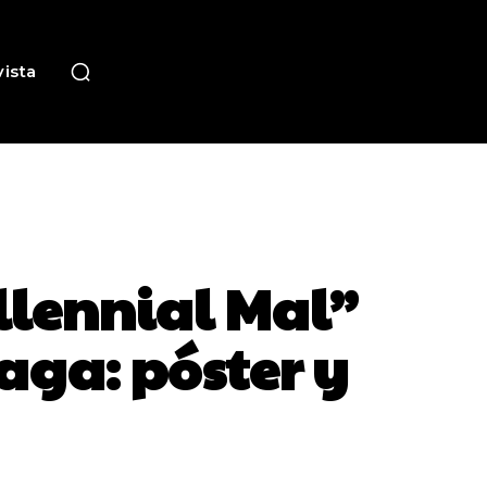
ista
illennial Mal”
aga: póster y