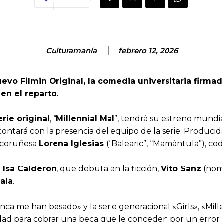
Culturamanía
febrero 12, 2026
evo Filmin Original, la comedia universitaria firmad
en el reparto.
erie original
, “
Millennial Mal
”, tendrá su estreno mundi
contará con la presencia del equipo de la serie. Produci
a coruñesa
Lorena Iglesias
(“Balearic”, “Mamántula”), cod
a
Isa Calderón
, que debuta en la ficción,
Vito Sanz
(nomi
ala
.
a me han besado» y la serie generacional «Girls», «Mille
idad para cobrar una beca que le conceden por un error