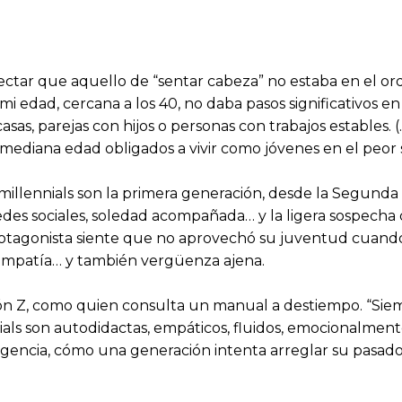
tectar que aquello de “sentar cabeza” no estaba en el or
ad, cercana a los 40, no daba pasos significativos en s
sas, parejas con hijos o personas con trabajos estables. 
a mediana edad obligados a vivir como jóvenes en el peor 
millennials son la primera generación, desde la Segunda
edes sociales, soledad acompañada… y la ligera sospecha 
rotagonista siente que no aprovechó su juventud cuando
a empatía… y también vergüenza ajena.
ión Z, como quien consulta un manual a destiempo. “Siem
nials son autodidactas, empáticos, fluidos, emocionalmente
igencia, cómo una generación intenta arreglar su pasad