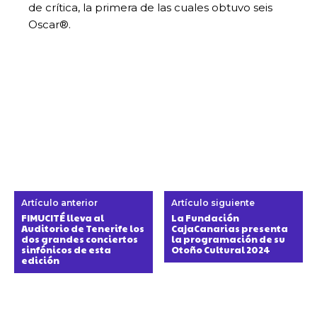
de crítica, la primera de las cuales obtuvo seis
Oscar®.
Artículo anterior
Artículo siguiente
FIMUCITÉ lleva al
La Fundación
Auditorio de Tenerife los
CajaCanarias presenta
dos grandes conciertos
la programación de su
sinfónicos de esta
Otoño Cultural 2024
edición