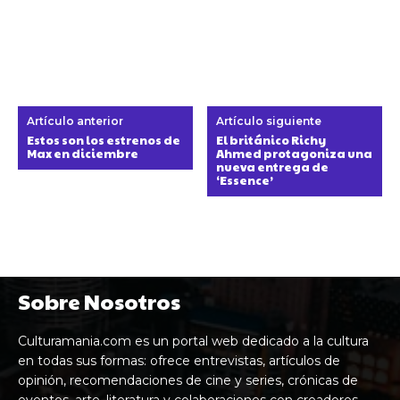
Artículo anterior
Artículo siguiente
Estos son los estrenos de
El británico Richy
Max en diciembre
Ahmed protagoniza una
nueva entrega de
‘Essence’
Sobre Nosotros
Culturamania.com es un portal web dedicado a la cultura
en todas sus formas: ofrece entrevistas, artículos de
opinión, recomendaciones de cine y series, crónicas de
eventos, arte, literatura y colaboraciones con creadores,