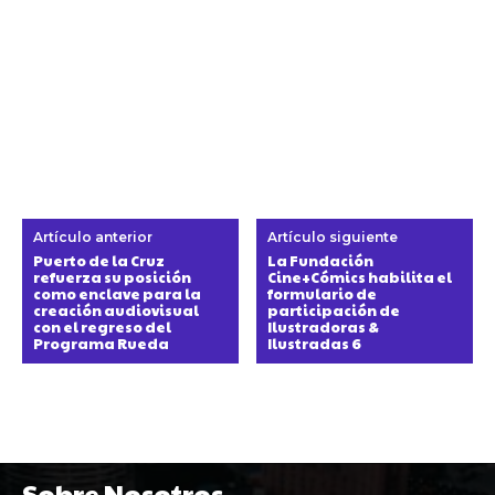
Artículo anterior
Artículo siguiente
Puerto de la Cruz
La Fundación
refuerza su posición
Cine+Cómics habilita el
como enclave para la
formulario de
creación audiovisual
participación de
con el regreso del
Ilustradoras &
Programa Rueda
Ilustradas 6
Sobre Nosotros