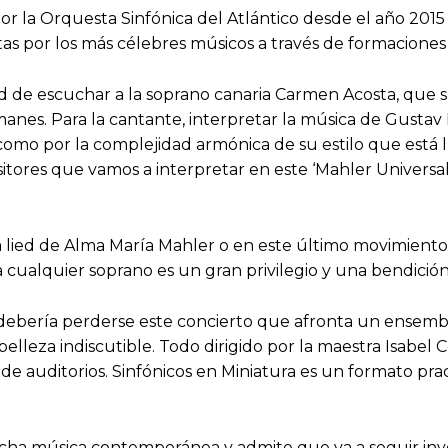
r la Orquesta Sinfónica del Atlántico desde el año 2015 t
tas por los más célebres músicos a través de formacion
dad de escuchar a la soprano canaria Carmen Acosta, que 
nes. Para la cantante, interpretar la música de Gustav M
sí como por la complejidad armónica de su estilo que está
tores que vamos a interpretar en este ‘Mahler Universal
ada lied de Alma María Mahler o en este último movimient
cualquier soprano es un gran privilegio y una bendición”,
ebería perderse este concierto que afronta un ensemble
belleza indiscutible. Todo dirigido por la maestra Isabe
de auditorios. Sinfónicos en Miniatura es un formato pra
ucha música contemporánea y admite que va a seguir i