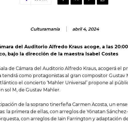
Culturamanía
abril 4, 2024
ámara del Auditorio Alfredo Kraus acoge, a las 20:00
o, bajo la dirección de la maestra Isabel Costes
a Sala de Cámara del Auditorio Alfredo Kraus, acogerá el p
a tendrá como protagonistas al gran compositor Gustav M
ántico el concierto ‘Mahler Universal’ propone al públic
en sol M, de Gustav Mahler.
ticipación de la soprano tinerfeña Carmen Acosta, un ens
as: la primera de ellas, con arreglos de Yónatan Sánch
orquesta, con arreglos de Iain Farrington y adaptación de