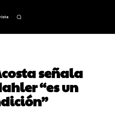
ista
Acosta señala
Mahler “es un
ndición”