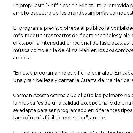
La propuesta ‘Sinfónicos en Miniatura’ promovida po
amplio espectro de las grandes sinfonías compues
El programa previsto ofrece al público la posibili
más importantes teatros de ópera españoles y alema
ellas, por la intensidad emocional de las piezas, a
música como en la de Alma Mahler, los dos composi
ambos”.
“En este programa me es difícil elegir algo. En c
una gran belleza y cantar la Cuarta de Mahler para 
Carmen Acosta estima que el público palmero no d
la música “es de una calidad excepcional y de una 
se adapta para ser programado en diferentes tipos 
también más fácil de entender”, añade.
La cantante, que en los últimos años ha hecho m