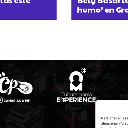
humo’ en Gr
Para ofrecer las
almacenar y/o ac