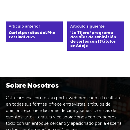
Artículo anterior
Artículo siguiente
Cartel por días del Phe
‘La Tijera’ programa
Festival 2025
dos días de exhibición
de cortos con 13 títulos
en Adeje
Sobre Nosotros
Culturamania.com es un portal web dedicado a la cultura
en todas sus formas: ofrece entrevistas, artículos de
opinión, recomendaciones de cine y series, crónicas de
eventos, arte, literatura y colaboraciones con creadores,
todo con un enfoque cercano y apasionado por la escena
cultural contemporánea en Canarias.