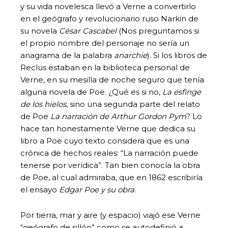
y su vida novelesca llevó a Verne a convertirlo
en el geógrafo y revolucionario ruso Narkin de
su novela
César Cascabel
(Nos preguntamos si
el propio nombre del personaje no sería un
anagrama de la palabra
anarchie
). Si los libros de
Reclus estaban en la biblioteca personal de
Verne, en su mesilla de noche seguro que tenía
alguna novela de Poe. ¿Qué es si no,
La esfinge
de los hielos
, sino una segunda parte del relato
de Poe
La narración de Arthur Gordon Pym
? Lo
hace tan honestamente Verne que dedica su
libro a Poe cuyo texto considera que es una
crónica de hechos reales: “La narración puede
tenerse por verídica”. Tan bien conocía la obra
de Poe, al cual admiraba, que en 1862 escribiría
el ensayo
Edgar Poe y su obra
.
Por tierra, mar y aire (y espacio) viajó ese Verne
“geógrafo de sillón” como se autodefinió a