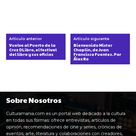
Artículo anterior
Artículo siguiente
Vuelve al Puerto de la
Bienvenido Mister
Cruz DLibro, el festival
Chaplin, de Juan
del libro y sus oficios
Francisco Fuentes. Por
Álex Ro
Sobre Nosotros
Culturamania.com es un portal web dedicado a la cultura
en todas sus formas: ofrece entrevistas, artículos de
opinión, recomendaciones de cine y series, crónicas de
eventos, arte, literatura y colaboraciones con creadores,