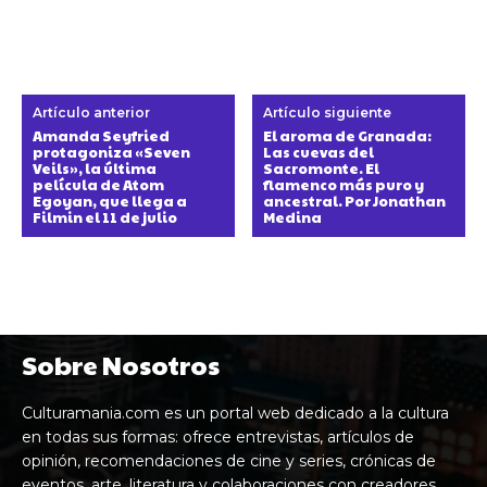
Artículo anterior
Artículo siguiente
Amanda Seyfried
El aroma de Granada:
protagoniza «Seven
Las cuevas del
Veils», la última
Sacromonte. El
película de Atom
flamenco más puro y
Egoyan, que llega a
ancestral. Por Jonathan
Filmin el 11 de julio
Medina
Sobre Nosotros
Culturamania.com es un portal web dedicado a la cultura
en todas sus formas: ofrece entrevistas, artículos de
opinión, recomendaciones de cine y series, crónicas de
eventos, arte, literatura y colaboraciones con creadores,