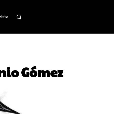
ista
onio Gómez