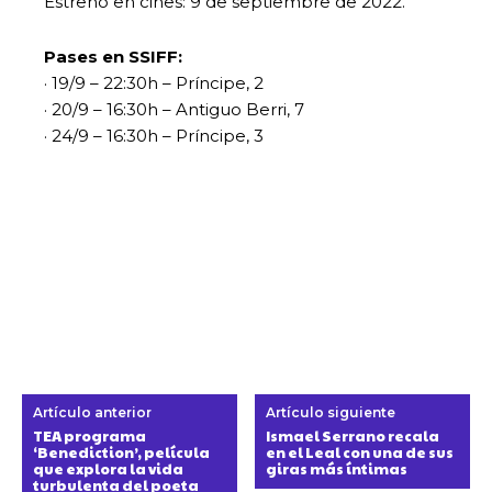
Estreno en cines: 9 de septiembre de 2022.
Pases en SSIFF:
· 19/9 – 22:30h – Príncipe, 2
· 20/9 – 16:30h – Antiguo Berri, 7
· 24/9 – 16:30h – Príncipe, 3
Artículo anterior
Artículo siguiente
TEA programa
Ismael Serrano recala
‘Benediction’, película
en el Leal con una de sus
que explora la vida
giras más íntimas
turbulenta del poeta