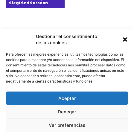
Siegfried Sassoon
Gestionar el consentimiento
Sobre Nosotros
de las cookies
Para ofrecer las mejores experiencias, utilizamos tecnologías como las
Culturamania.com es un portal web dedicado a la cultura
cookies para almacenar y/o acceder a la información del dispositivo. El
en todas sus formas: ofrece entrevistas, artículos de
consentimiento de estas tecnologías nos permitirá procesar datos como
opinión, recomendaciones de cine y series, crónicas de
el comportamiento de navegación o las identificaciones únicas en este
eventos, arte, literatura y colaboraciones con creadores,
sitio. No consentir o retirar el consentimiento, puede afectar
negativamente a ciertas características y funciones.
todo con un enfoque cercano y apasionado por la escena
cultural contemporánea en Canarias.
Aceptar
Denegar
Ver preferencias