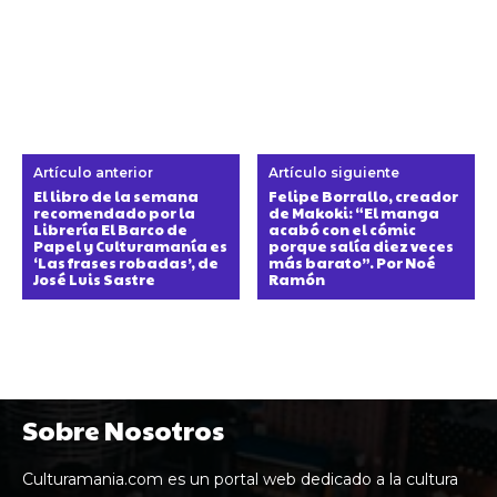
Artículo anterior
Artículo siguiente
El libro de la semana
Felipe Borrallo, creador
recomendado por la
de Makoki: “El manga
Librería El Barco de
acabó con el cómic
Papel y Culturamanía es
porque salía diez veces
‘Las frases robadas’, de
más barato”. Por Noé
José Luis Sastre
Ramón
Sobre Nosotros
Culturamania.com es un portal web dedicado a la cultura