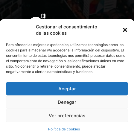
Gestionar el consentimiento
de las cookies
Para ofrecer las mejores experiencias, utilizamos tecnologías como las
cookies para almacenar y/o acceder a la información del dispositivo. El
consentimiento de estas tecnologías nos permitirá procesar datos como
el comportamiento de navegación o las identificaciones únicas en este
sitio. No consentir o retirar el consentimiento, puede afectar
negativamente a ciertas características y funciones.
CONTACTA CON NOSOTROS
POLÍTICA DE PRIVACIDAD
Aceptar
Denegar
POLÍTICA DE COOKIES
Ver preferencias
© 2026 Todos los derechos reservados. Culturamanía
Política de cookies