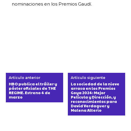
nominaciones en los Premios Gaudí.
Artículo anterior
Artículo siguiente
HBO publica el tráiler y
La sociedad de la nieve
póster oficiales de THE
arrasa en los Premios
REGIME. Estreno 4 de
Goya 2024: Mejor
marzo
Película y Dirección, y
reconocimientos para
David Verdaguer y
Malena Alterio