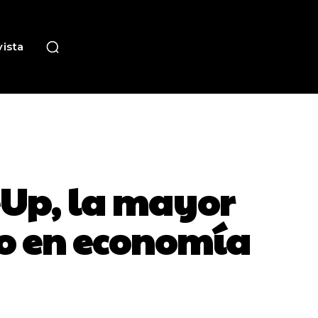
ista
eUp, la mayor
o en economía