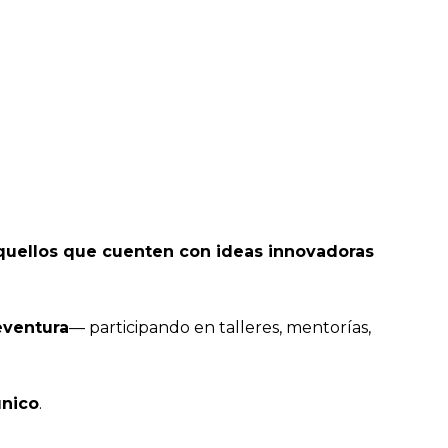
aquellos que cuenten con ideas innovadoras
eventura
— participando en talleres, mentorías,
único
.