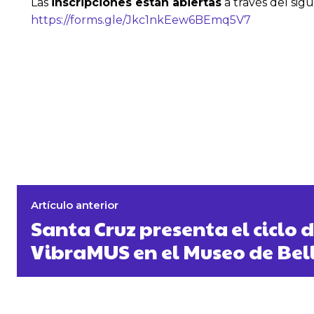
Las
inscripciones están abiertas
a través del sig
https://forms.gle/Jkc1nkEew6BEmq5V7
Artículo anterior
Santa Cruz presenta el ciclo 
VibraMUS en el Museo de Bell