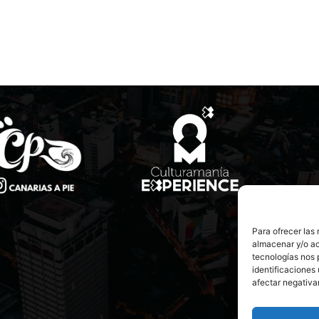
Para ofrecer las
almacenar y/o ac
tecnologías nos 
identificaciones 
afectar negativa