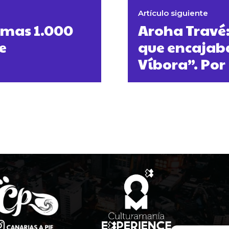
Artículo siguiente
timas 1.000
Aroha Travé:
e
que encajaba
Víbora”. Po