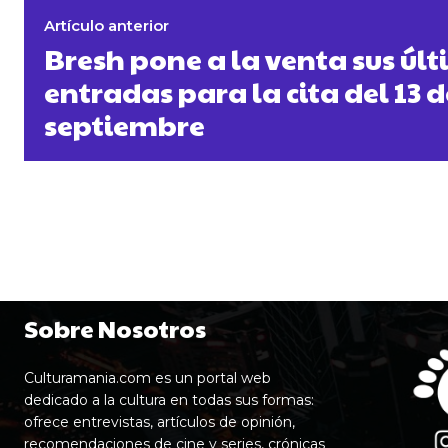
Artículo anterior
Bresh pone a la venta sus úl
entradas para la cita del 13 d
septiembre
Sobre Nosotros
Culturamania.com es un portal web
dedicado a la cultura en todas sus formas:
ofrece entrevistas, artículos de opinión,
recomendaciones de cine y series, crónicas