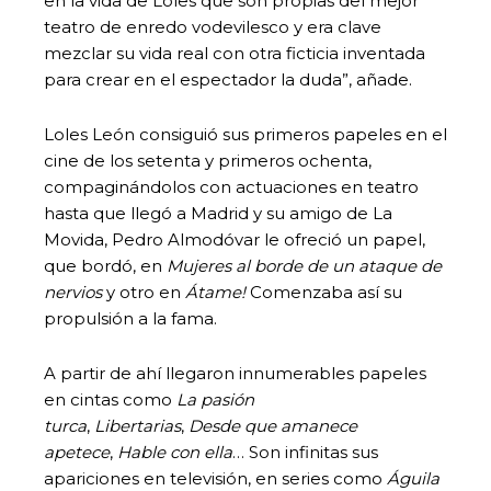
en la vida de Loles que son propias del mejor
teatro de enredo vodevilesco y era clave
mezclar su vida real con otra ficticia inventada
para crear en el espectador la duda”, añade.
Loles León consiguió sus primeros papeles en el
cine de los setenta y primeros ochenta,
compaginándolos con actuaciones en teatro
hasta que llegó a Madrid y su amigo de La
Movida, Pedro Almodóvar le ofreció un papel,
que bordó, en
Mujeres al borde de un ataque de
nervios
y otro en
Átame!
Comenzaba así su
propulsión a la fama.
A partir de ahí llegaron innumerables papeles
en cintas como
La pasión
turca
,
Libertarias
,
Desde que amanece
apetece
,
Hable con ella
… Son infinitas sus
apariciones en televisión, en series como
Águila