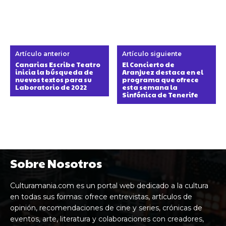
Artículo anterior
Artículo siguiente
Canarias Escribe Teatro
El Concierto de
inicia la búsqueda de
Aranjuez destaca en el
nuevos textos para su
programa que ofrece
Laboratorio de 2022
esta semana la
Sinfónica de Tenerife
Sobre Nosotros
Culturamania.com es un portal web dedicado a la cultura
en todas sus formas: ofrece entrevistas, artículos de
opinión, recomendaciones de cine y series, crónicas de
eventos, arte, literatura y colaboraciones con creadores,