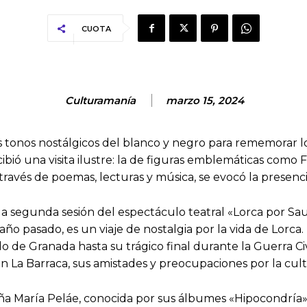
CUOTA
Culturamanía
marzo 15, 2024
os tonos nostálgicos del blanco y negro para rememorar l
bió una visita ilustre: la de figuras emblemáticas como F
través de poemas, lecturas y música, se evocó la presenci
 la segunda sesión del espectáculo teatral «Lorca por Saur
ño pasado, es un viaje de nostalgia por la vida de Lorca. 
e Granada hasta su trágico final durante la Guerra Civi
n La Barraca, sus amistades y preocupaciones por la cult
María Peláe, conocida por sus álbumes «Hipocondría» y «