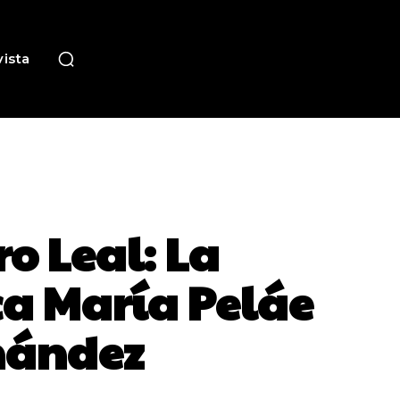
ista
o Leal: La
a María Peláe
rnández