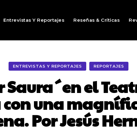
Entrevistas Y Reportajes
Reseñas & Críticas
Rev
ENTREVISTAS Y REPORTAJES
REPORTAJES
r Saura´en el Teatr
 con una magnífic
ena. Por Jesús He