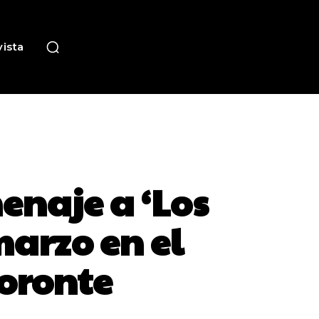
ista
enaje a ‘Los
marzo en el
coronte