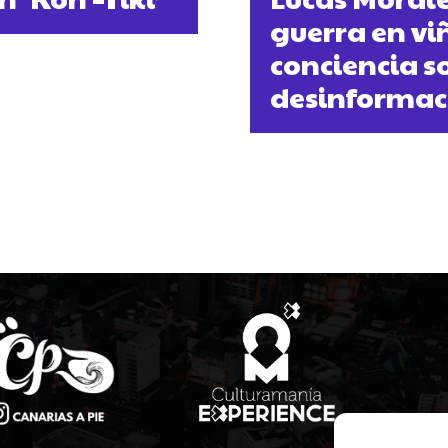
guerra en vi
conciencia so
desinformac