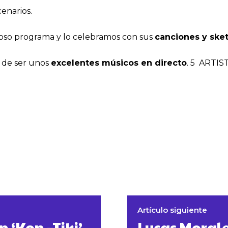
cenarios.
moso programa y lo celebramos con sus
canciones y sket
 de ser unos
excelentes músicos en directo
. 5 ARTI
Artículo siguiente
n ‘Kon –Tiki’
Lucas Morale