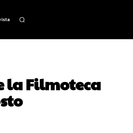
ista
e la Filmoteca
sto