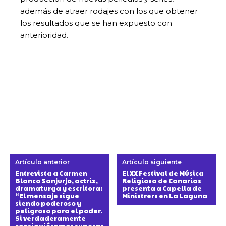
además de atraer rodajes con los que obtener
los resultados que se han expuesto con
anterioridad.
Artículo anterior
Artículo siguiente
Entrevista a Carmen
El XX Festival de Música
Blanco Sanjurjo, actriz,
Religiosa de Canarias
dramaturga y escritora:
presenta a Capella de
“El mensaje sigue
Ministrers en La Laguna
siendo poderoso y
peligroso para el poder.
Si verdaderamente
consiguiéramos superar