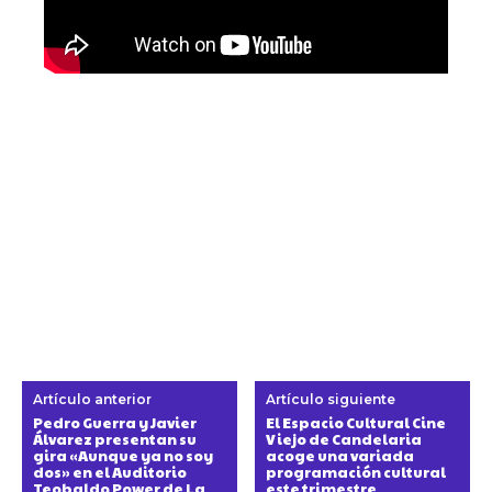
Artículo anterior
Artículo siguiente
Pedro Guerra y Javier
El Espacio Cultural Cine
Álvarez presentan su
Viejo de Candelaria
gira «Aunque ya no soy
acoge una variada
dos» en el Auditorio
programación cultural
Teobaldo Power de La
este trimestre