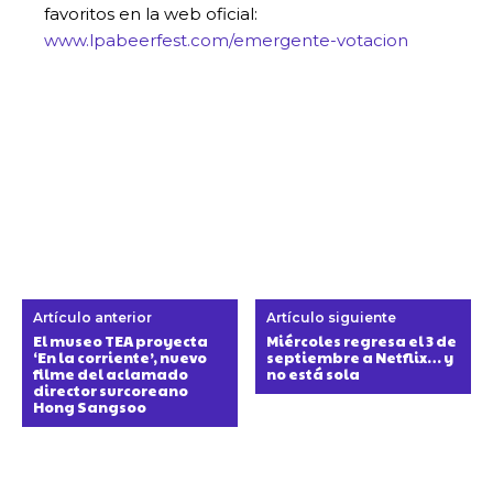
favoritos en la web oficial:
www.lpabeerfest.com/emergente-votacion
Artículo anterior
Artículo siguiente
El museo TEA proyecta
Miércoles regresa el 3 de
‘En la corriente’, nuevo
septiembre a Netflix… y
filme del aclamado
no está sola
director surcoreano
Hong Sangsoo