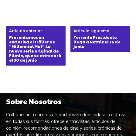
Artículo anterior
Artículo siguiente
Presentamos en
Torrente Presidente
exclusiva el tráiler de
llega a Netflix el 26 de
“Millennial Mal”, la
junio
nueva serie original de
Filmin, que se estrenará
el 30 de junio
Sobre Nosotros
Culturamania.com es un portal web dedicado a la cultura
en todas sus formas: ofrece entrevistas, artículos de
opinión, recomendaciones de cine y series, crónicas de
eventos, arte, literatura y colaboraciones con creadores,