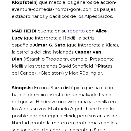
Klopfstein
) que mezcla los géneros de acción-
aventura-comedia-horror-gore, con los parajes
extraordinarios y pacíficos de los Alpes Suizos.
MAD HEIDI
cuenta en su
reparto
con
Alice
Lucy
(que interpreta a Heidi), la actriz
española
Almar G. Sato
(que interpreta a Klara),
la estrella del cine holandés
Casper van
Dien
(«Starship Troopers», como el Presidente
Meili) y los veteranos David Schofield («Piratas
del Caribe», «Gladiator») y Max Rüdlingler.
Sinopsis:
En una Suiza distópica que ha caído
bajo el dominio fascista de un malvado tirano
del queso, Heidi vive una vida pura y sencilla en
los Alpes suizos. El abuelo Alpöhi hace todo lo
posible por proteger a Heidi, pero sus ansias de
libertad pronto la meten en problemas con los
secuaces del dictador. La inocente niña se