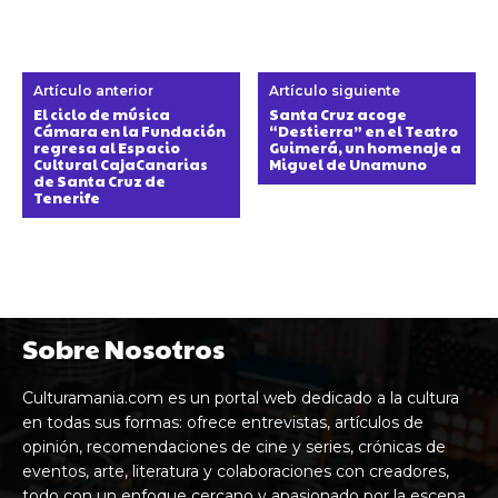
Artículo anterior
Artículo siguiente
El ciclo de música
Santa Cruz acoge
Cámara en la Fundación
“Destierra” en el Teatro
regresa al Espacio
Guimerá, un homenaje a
Cultural CajaCanarias
Miguel de Unamuno
de Santa Cruz de
Tenerife
Sobre Nosotros
Culturamania.com es un portal web dedicado a la cultura
en todas sus formas: ofrece entrevistas, artículos de
opinión, recomendaciones de cine y series, crónicas de
eventos, arte, literatura y colaboraciones con creadores,
todo con un enfoque cercano y apasionado por la escena