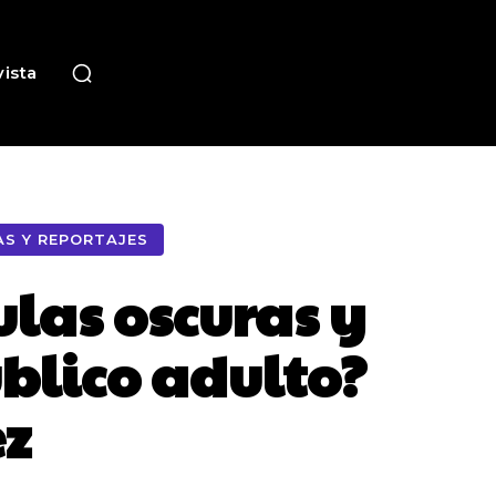
ista
AS Y REPORTAJES
ulas oscuras y
blico adulto?
ez