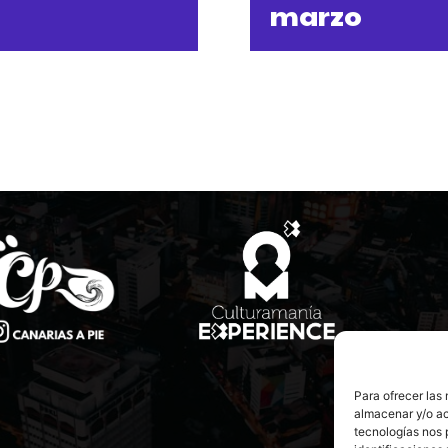
marzo
Para ofrecer las
almacenar y/o ac
tecnologías nos 