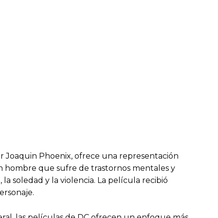
or Joaquin Phoenix, ofrece una representación
e un hombre que sufre de trastornos mentales y
a soledad y la violencia. La película recibió
personaje.
neral, las películas de DC ofrecen un enfoque más