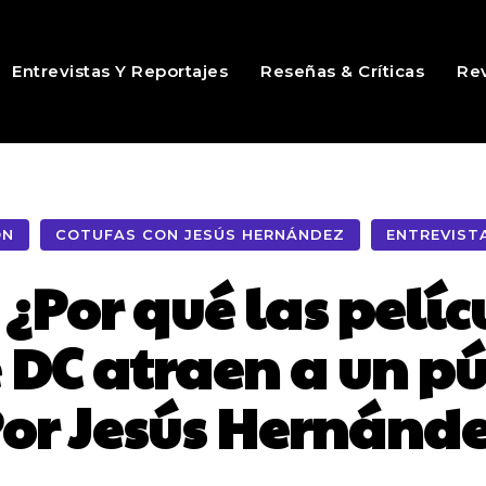
Entrevistas Y Reportajes
Reseñas & Críticas
Rev
ÓN
COTUFAS CON JESÚS HERNÁNDEZ
ENTREVIST
 ¿Por qué las pelíc
 DC atraen a un pú
or Jesús Hernánd