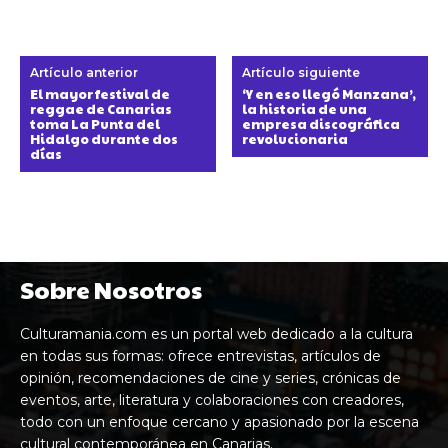
Artículo anterior
Artículo siguiente
El mayor festival de
‘Y en eso llegó Manzana’,
reggae de Canarias
la historia de una
toma La Punta del
empresa discográfica
Hidalgo durante dos
revolucionaria
días
Sobre Nosotros
Culturamania.com es un portal web dedicado a la cultura
en todas sus formas: ofrece entrevistas, artículos de
opinión, recomendaciones de cine y series, crónicas de
eventos, arte, literatura y colaboraciones con creadores,
todo con un enfoque cercano y apasionado por la escena
cultural contemporánea en Canarias.