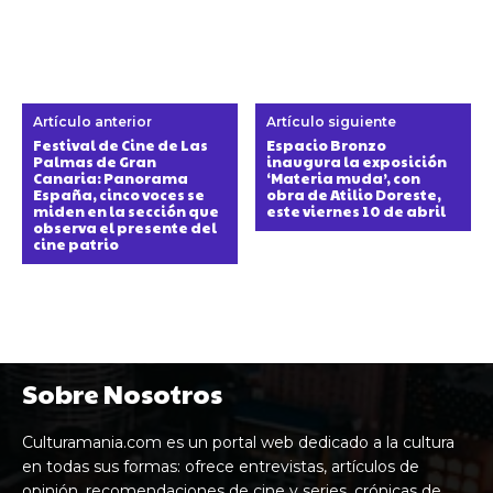
Artículo anterior
Artículo siguiente
Festival de Cine de Las
Espacio Bronzo
Palmas de Gran
inaugura la exposición
Canaria: Panorama
‘Materia muda’, con
España, cinco voces se
obra de Atilio Doreste,
miden en la sección que
este viernes 10 de abril
observa el presente del
cine patrio
Sobre Nosotros
Culturamania.com es un portal web dedicado a la cultura
en todas sus formas: ofrece entrevistas, artículos de
opinión, recomendaciones de cine y series, crónicas de