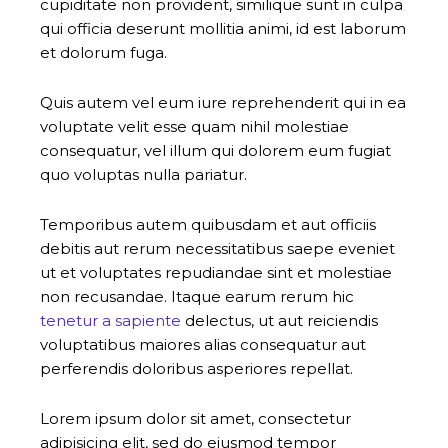
cupiditate non provident, similique sunt in culpa
qui officia deserunt mollitia animi, id est laborum
et dolorum fuga.
Quis autem vel eum iure reprehenderit qui in ea
voluptate velit esse quam nihil molestiae
consequatur, vel illum qui dolorem eum fugiat
quo voluptas nulla pariatur.
Temporibus autem quibusdam et aut officiis
debitis aut rerum necessitatibus saepe eveniet
ut et voluptates repudiandae sint et molestiae
non recusandae. Itaque earum rerum hic
tenetur a sapiente
delectus, ut aut reiciendis
voluptatibus maiores alias consequatur aut
perferendis doloribus asperiores repellat.
Lorem ipsum dolor sit amet, consectetur
adipisicing elit, sed do eiusmod tempor