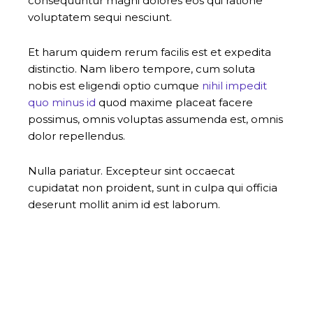
consequuntur magni dolores eos qui ratione
voluptatem sequi nesciunt.
Et harum quidem rerum facilis est et expedita
distinctio. Nam libero tempore, cum soluta
nobis est eligendi optio cumque
nihil impedit
quo minus id
quod maxime placeat facere
possimus, omnis voluptas assumenda est, omnis
dolor repellendus.
Nulla pariatur. Excepteur sint occaecat
cupidatat non proident, sunt in culpa qui officia
deserunt mollit anim id est laborum.