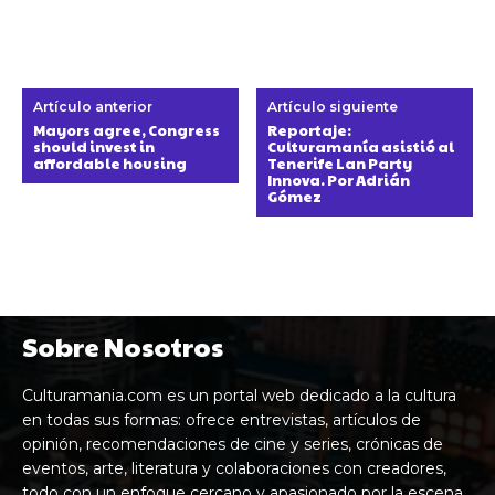
Artículo anterior
Artículo siguiente
Mayors agree, Congress
Reportaje:
should invest in
Culturamanía asistió al
affordable housing
Tenerife Lan Party
Innova. Por Adrián
Gómez
Sobre Nosotros
Culturamania.com es un portal web dedicado a la cultura
en todas sus formas: ofrece entrevistas, artículos de
opinión, recomendaciones de cine y series, crónicas de
eventos, arte, literatura y colaboraciones con creadores,
todo con un enfoque cercano y apasionado por la escena