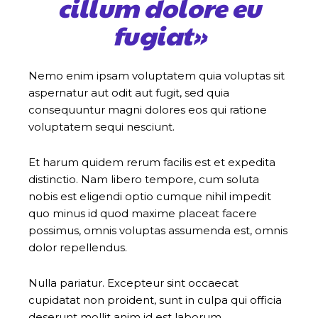
cillum dolore eu
fugiat»
Nemo enim ipsam voluptatem quia voluptas sit
aspernatur aut odit aut fugit, sed quia
consequuntur magni dolores eos qui ratione
voluptatem sequi nesciunt.
Et harum quidem rerum facilis est et expedita
distinctio. Nam libero tempore, cum soluta
nobis est eligendi optio cumque nihil impedit
quo minus id quod maxime placeat facere
possimus, omnis voluptas assumenda est, omnis
dolor repellendus.
Nulla pariatur. Excepteur sint occaecat
cupidatat non proident, sunt in culpa qui officia
deserunt mollit anim id est laborum.