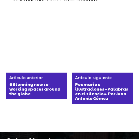
Artículo anterior
Artículo siguiente
6 Stunning new co-
Poemario e
working spaces around
ilustraciones «Palabras
the globe
en el silencio». Por Juan
Antonio Gómez