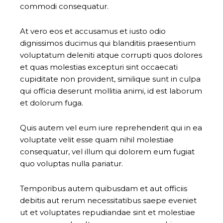
commodi consequatur.
At vero eos et accusamus et iusto odio
dignissimos ducimus qui blanditiis praesentium
voluptatum deleniti atque corrupti quos dolores
et quas molestias excepturi sint occaecati
cupiditate non provident, similique sunt in culpa
qui officia deserunt mollitia animi, id est laborum
et dolorum fuga.
Quis autem vel eum iure reprehenderit qui in ea
voluptate velit esse quam nihil molestiae
consequatur, vel illum qui dolorem eum fugiat
quo voluptas nulla pariatur.
Temporibus autem quibusdam et aut officiis
debitis aut rerum necessitatibus saepe eveniet
ut et voluptates repudiandae sint et molestiae