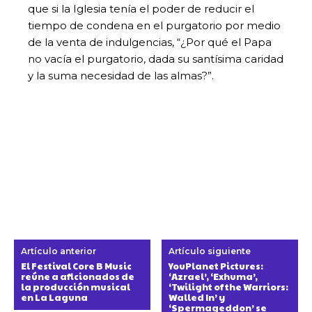
que si la Iglesia tenía el poder de reducir el
tiempo de condena en el purgatorio por medio
de la venta de indulgencias, “¿Por qué el Papa
no vacía el purgatorio, dada su santísima caridad
y la suma necesidad de las almas?”.
Artículo anterior
Artículo siguiente
El Festival Core B Music
YouPlanet Pictures:
reúne a aficionados de
‘Azrael’, ‘Exhuma’,
la producción musical
‘Twilight of the Warriors:
en La Laguna
Walled In’ y
‘Spermageddon’ se