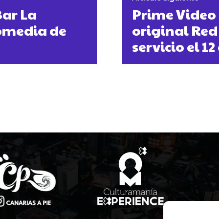
Bar La
Prime Video 
comedia de
original Red
servicio el 1