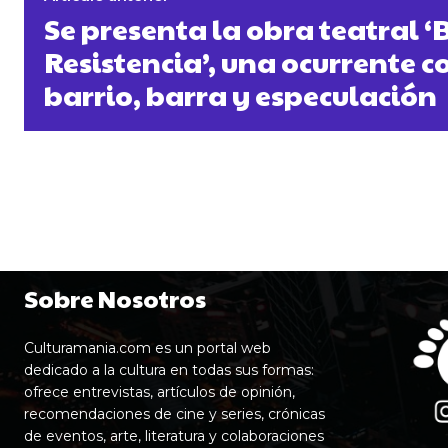
Se presenta la obra teatral ‘
Resistencia’, una ocurrente 
barrio, barra y especulación
Sobre Nosotros
Culturamania.com es un portal web
dedicado a la cultura en todas sus formas:
ofrece entrevistas, artículos de opinión,
recomendaciones de cine y series, crónicas
de eventos, arte, literatura y colaboraciones