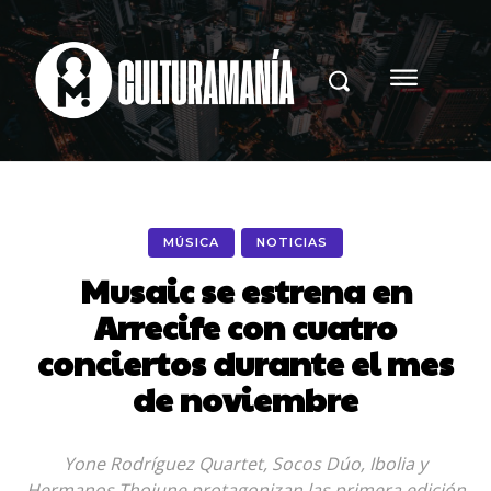
MÚSICA
NOTICIAS
Musaic se estrena en
Arrecife con cuatro
conciertos durante el mes
de noviembre
Yone Rodríguez Quartet, Socos Dúo, Ibolia y
Hermanos Thoiune protagonizan las primera edición