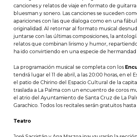
canciones y relatos de viaje en formato de guitarra
bluesman y sonero. Las canciones se suceden como 
apariciones con las que dialoga como en una fábul
originalidad. Al retornar al formato musical desn
juntarse con las últimas composiciones, la antolog
relatos que combinan lirismo y humor, repartiendo
ha ido convirtiendo en una especie de hermandad si
La programación musical se completa con los
Encu
tendrá lugar el 11 de abril, a las 20:00 horas, en el
el patio de Chirino del Espacio Cultural de la capita
traslada a La Palma con un encuentro de coros muy 
el atrio del Ayuntamiento de Santa Cruz de La Palma.
Garachico. Todos los recitales serán gratuitos hast
Teatro
José Sacristán y Ana Marzoa inaugurarán la sección