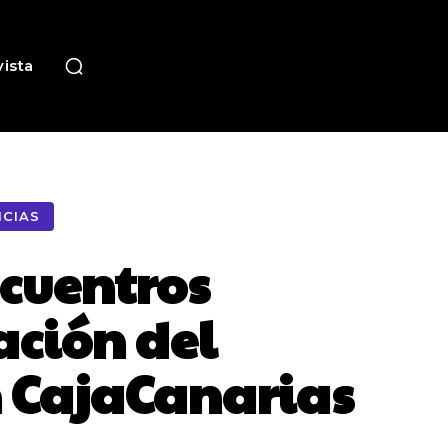
ista
ICIAS
ncuentros
ción del
n CajaCanarias