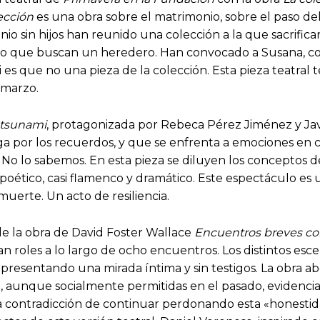
ección
es una obra sobre el matrimonio, sobre el paso del 
io sin hijos han reunido una colección a la que sacrific
 lo que buscan un heredero. Han convocado a Susana, cole
es que no una pieza de la colección. Esta pieza teatral 
 marzo.
 tsunami
, protagonizada por Rebeca Pérez Jiménez y Jav
por los recuerdos, y que se enfrenta a emociones en c
o lo sabemos. En esta pieza se diluyen los conceptos del t
si poético, casi flamenco y dramático. Este espectáculo e
muerte. Un acto de resiliencia.
 de la obra de David Foster Wallace
Encuentros breves co
 roles a lo largo de ocho encuentros. Los distintos esce
presentando una mirada íntima y sin testigos. La obra ab
e, aunque socialmente permitidas en el pasado, evidenci
 contradicción de continuar perdonando esta «honestida