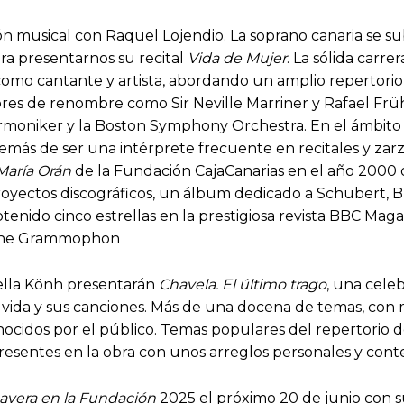
n musical con Raquel Lojendio. La soprano canaria se sub
ra presentarnos su recital
Vida de Mujer
. La sólida carr
omo cantante y artista, abordando un amplio repertorio 
res de renombre como Sir Neville Marriner y Rafael Fr
armoniker y la Boston Symphony Orchestra. En el ámbito 
demás de ser una intérprete frecuente en recitales y zarz
María Orán
de la Fundación CajaCanarias en el año 2000 o
oyectos discográficos, un álbum dedicado a Schubert, Br
 obtenido cinco estrellas en la prestigiosa revista BBC M
tsche Grammophon
iella Könh presentarán
Chavela. El último trago
, una cele
vida y sus canciones. Más de una docena de temas, con m
nocidos por el público. Temas populares del repertorio d
presentes en la obra con unos arreglos personales y con
avera en la Fundación
2025 el próximo 20 de junio con 