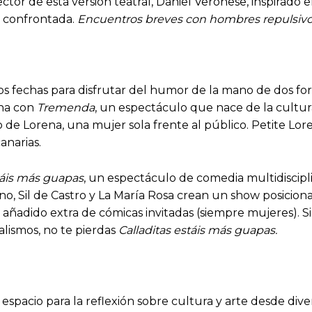
ctor de esta versión teatral, Daniel Veronese, inspirado
r confrontada.
Encuentros breves con hombres repulsiv
s fechas para disfrutar del humor de la mano de dos fo
ena con
Tremenda
, un espectáculo que nace de la cultura
de Lorena, una mujer sola frente al público. Petite Loren
anarias.
táis más guapas
, un espectáculo de comedia multidisciplin
jano, Sil de Castro y La María Rosa crean un show posicio
 añadido extra de cómicas invitadas (siempre mujeres). S
lismos, no te pierdas
Calladitas estáis más guapas.
pacio para la reflexión sobre cultura y arte desde divers