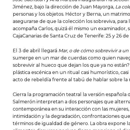
Jiménez, bajo la dirección de Juan Mayorga,
La col
personas y los objetos. Héctor y Berna, un matrimon
asegurarse de que la colección los sobreviva, para
acompaña Carlos, quizá él mismo un examinador, si 
CajaCanarias de Santa Cruz de Tenerife: 25 y 26 de
El 3 de abril llegará
Mar, o de cómo sobrevivir a un
sumerge en un mar de cuerdas como quien navega 
sobrevivir al hueco que dejan los que ya no están? N
plástica escénica en un ritual casi humorístico, ca
acto de rebeldía frente al tabú de hablar sobre la 
Cierra la programación teatral la versión española
Salmerón interpretan a dos personajes que alternan
contemporánea en su interacción con las mujeres, 
intimidación y la degradación, confrontaciones qu
términos de igualdad de género. La obra expone la