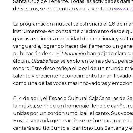
Santa Cruz de Tenerife. Todas las actividades darán 
de 5 euros, se encuentran ya a la venta en
www.caj
La programación musical se estrenará el 28 de mar
instrumentos- en constante crecimiento desde qu
gracias a su innata capacidad de emocionar y su fi
vanguardia, logrando hacer del flamenco un género
publicación de su EP
Sanación
han dejado clara su
álbum,
Ultrabelleza
, se exploran temas de superac
sonoro. Este disco refleja el ideal de un mundo más
talento y creciente reconocimiento la han llevado 
como una de las voces más innovadoras y emociona
El 4 de abril, el Espacio Cultural CajaCanarias de S
la música, se rinde un homenaje lleno de cariño, re
unidas por un cordón umbilical: el canto. Sus voc
Hoy, la segunda generación se reúne para recordar 
cantará a su tío. Junto al barítono Luis Santana y 