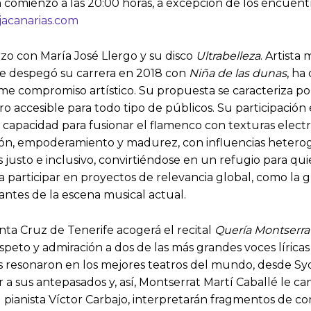
comienzo a las 20:00 horas, a excepción de los encuentros 
acanarias.com
zo con María José Llergo y su disco
Ultrabelleza
. Artista
e despegó su carrera en 2018 con
Niña de las dunas
, ha
rme compromiso artístico. Su propuesta se caracteriza por
 accesible para todo tipo de públicos. Su participación
 capacidad para fusionar el flamenco con texturas electr
ión, empoderamiento y madurez, con influencias heterog
 justo e inclusivo, convirtiéndose en un refugio para qui
a participar en proyectos de relevancia global, como la
ntes de la escena musical actual.
anta Cruz de Tenerife acogerá el recital
Quería Montserrat
speto y admiración a dos de las más grandes voces líricas
es resonaron en los mejores teatros del mundo, desde S
a sus antepasados y, así, Montserrat Martí Caballé le ca
el pianista Víctor Carbajo, interpretarán fragmentos de c