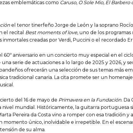
iezas emblemáticas como
Caruso
,
O Sole Mio
,
El Barbero d
ación
el tenor tinerfeño Jorge de León y la soprano Rocí
 el recital
Best moments of love
, uno de los programas
s inmortales creadas por Verdi, Puccini o el recordado 
el 60º aniversario en un concierto muy especial en el ci
una serie de actuaciones a lo largo de 2025 y 2026, y se
Sabandeños ofrecerán una selección de sus temas más emb
sica tradicional canaria. La cita promete ser un homenaj
sical.
ncierto del 16 de mayo de
Primavera en la Fundación
. Da
a nivel mundial. Históricamente, la guitarra portuguesa
arta Pereira da Costa vino a romper con esa tradición 
n momento único, inolvidable e irrepetible. En el esce
tensión de su alma.