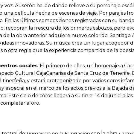
 y voz. Auserón ha ido dando relieve a su personaje escén
una película hecha de escenas de viaje. Por parajes fro
a. En las últimas composiciones registradas con su band
udo, recobran la frescura de los primeros esbozos, pero 
ía de la obra anterior adquiere nuevo colorido. Santiag
 ideas innovadoras. Su música crea un lugar acogedor do
n otra regla que la experiencia compartida de la poesía
entros corales
. El primero de ellos, un homenaje a Car
 Espacio Cultural CajaCanarias de Santa Cruz de Tenerife. E
l tinerfeña, y estará protagonizado por varios coros infanti
especial en el marco de los actos previos a la Bajada de 
 Este ciclo de coros llegará a su fin el 14 de junio, a las
a completar aforo.
 teatral de
Primavera en la Fundación
con la obra
La col