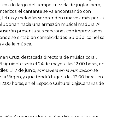
ico a lo largo del tiempo: mezcla de juglar ibero,
nterizos, el cantante se va encontrando con
a, letras y melodías sorprenden una vez más por su
evolucionan hacia una armazón musical madura. Al
o Auserón presenta sus canciones con improvisados
nde se entablan complicidades. Su público fiel se
 y de la música.
men Cruz, destacada directora de música coral,
l siguiente será el 24 de mayo, a las 12:00 horas, en
les. El 7 de junio,
Primavera en la Fundación
se
la Virgen, y que tendrá lugar a las 12:00 horas en
 12:00 horas, en el Espacio Cultural CajaCanarias de
ección
. Acompañados por Zaira Montes e Ignacio