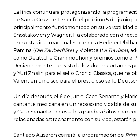
La lírica continuará protagonizando la programació
de Santa Cruz de Tenerife el próximo 5 de junio pa
principalmente fundamentada en su versatilidad c
Shostakovich y Wagner. Ha colaborado con directo
orquestas internacionales, como la Berliner Philh
Pamina (
Die Zauberflöte
) y Violetta (
La Traviata
), a
como Deutsche Grammophon y premios como el
Recientemente han visto la luz dos importantes pr
y Yuri Zhislin para el sello Orchid Classics, que ha
Valent en un disco para el prestigioso sello Deu
Un día después, el 6 de junio, Caco Senante y Mar
cantante mexicana en un repaso inolvidable de su 
y Caco Senante, todos ellos grandes éxitos bien co
relacionadas estrechamente con su vida, estarán 
Santiago Auserón cerrará la programación de
Prim