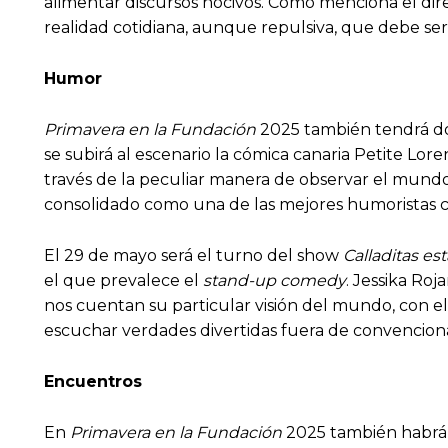
alimentar discursos nocivos. Como menciona el dire
realidad cotidiana, aunque repulsiva, que debe se
Humor
Primavera en la Fundación
2025 también tendrá do
se subirá al escenario la cómica canaria Petite Lor
través de la peculiar manera de observar el mundo 
consolidado como una de las mejores humoristas c
El 29 de mayo será el turno del show
Calladitas es
el que prevalece el
stand-up comedy
. Jessika Ro
nos cuentan su particular visión del mundo, con el
escuchar verdades divertidas fuera de convenciona
Encuentros
En
Primavera en la Fundación
2025 también habrá es