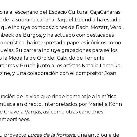
irá al escenario del Espacio Cultural CajaCanarias
era de la soprano canaria Raquel Lojendio ha estado
que incluye composiciones de Bach, Mozart, Verdi,
ühbeck de Burgos, y ha actuado con destacadas
operístico, ha interpretado papeles icónicos como
uelas. Su carrera incluye grabaciones para sellos
 la Medalla de Oro del Cabildo de Tenerife.
ahms y Bruch junto a los artistas Natalia Lomeiko
agazine, y una colaboración con el compositor Joan
bración de la vida que rinde homenaje a la mítica
úsica en directo, interpretados por Mariella Köhn
e Chavela Vargas, así como otras canciones
temporáneos.
su proyecto
Luces de la frontera
, una antología de