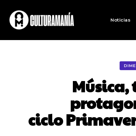
Noticias
DIME
Música, 
protago
ciclo Primave