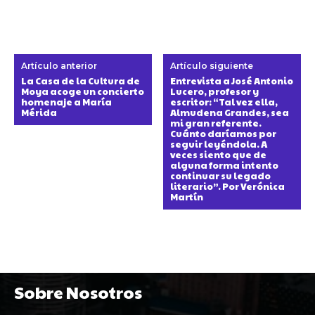
Artículo anterior
Artículo siguiente
La Casa de la Cultura de
Entrevista a José Antonio
Moya acoge un concierto
Lucero, profesor y
homenaje a María
escritor: “Tal vez ella,
Mérida
Almudena Grandes, sea
mi gran referente.
Cuánto daríamos por
seguir leyéndola. A
veces siento que de
alguna forma intento
continuar su legado
literario”. Por Verónica
Martín
Sobre Nosotros