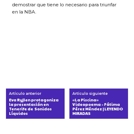
demostrar que tiene lo necesario para triunfar
en la NBA.
Artículo anterior
Artículo siguiente
Eva Ryjlen protagoniza
«La Piscina»
la presentación en
Videopoema – Fátima
Tenerife de Sonidos
Pérez Méndez | LEYENDO
Líquidos
MIRADAS