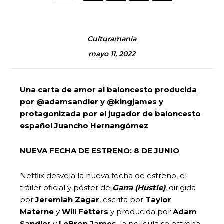
Culturamanía
mayo 11, 2022
Una carta de amor al baloncesto producida
por @adamsandler
y @kingjames y
protagonizada por el jugador de baloncesto
español Juancho Hernangómez
NUEVA FECHA DE ESTRENO: 8 DE JUNIO
Netflix desvela la nueva fecha de estreno, el
tráiler oficial y póster de
Garra (Hustle)
, dirigida
por
Jeremiah Zagar
, escrita por
Taylor
Materne
y
Will Fetters
y producida por
Adam
Sandler
y
LeBron James
, la película se estrena